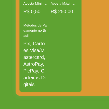
Aposta Mínima
Aposta Máxima
R$ 0,50
R$ 250,00
Métodos de Pa
gamento no Br
asil
Pix, Cartõ
es Visa/M
astercard,
AstroPay,
PicPay, C
arteiras Di
gitais