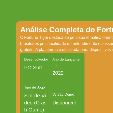
Análise Completa do Fort
O Fortune Tiger destaca-se pela sua temática orient
brasileiros pela facilidade de entendimento e sessõ
gratuito. A plataforma é otimizada para dispositivo
Desenvolvedor
Ano de Lançame
nto
PG Soft
2022
Tipo de Jogo
Versão Demo
Slot de Ví
deo (Cras
Disponível
h Game)