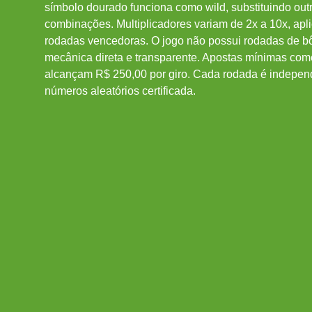
símbolo dourado funciona como wild, substituindo out
combinações. Multiplicadores variam de 2x a 10x, ap
rodadas vencedoras. O jogo não possui rodadas de b
mecânica direta e transparente. Apostas mínimas c
alcançam R$ 250,00 por giro. Cada rodada é independ
números aleatórios certificada.