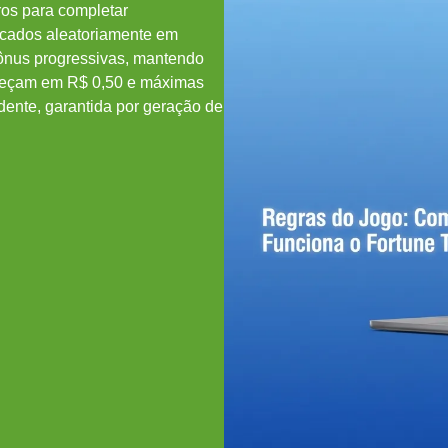
ros para completar
licados aleatoriamente em
ônus progressivas, mantendo
omeçam em R$ 0,50 e máximas
ente, garantida por geração de