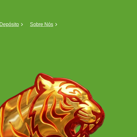
Depósito
Sobre Nós