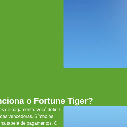
ciona o Fortune Tiger?
has de pagamento. Você define
ações vencedoras. Símbolos
 na tabela de pagamentos. O