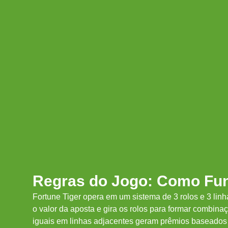
Regras do Jogo: Como Fun
Fortune Tiger opera em um sistema de 3 rolos e 3 lin
o valor da aposta e gira os rolos para formar combin
iguais em linhas adjacentes geram prêmios baseados