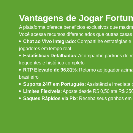
Vantagens de Jogar Fortun
A plataforma oferece benefícios exclusivos que maxim
Você acessa recursos diferenciados que outras casas 
Chat ao Vivo Integrado
: Compartilhe estratégias e
jogadores em tempo real
Estatísticas Detalhadas
: Acompanhe padrões de ro
frequentes e histórico completo
RTP Elevado de 96.81%
: Retorno ao jogador aci
brasileiro
Suporte 24/7 em Português
: Assistência imediata
Limites Flexíveis
: Aposte desde R$ 0,50 até R$ 25
Saques Rápidos via Pix
: Receba seus ganhos em m