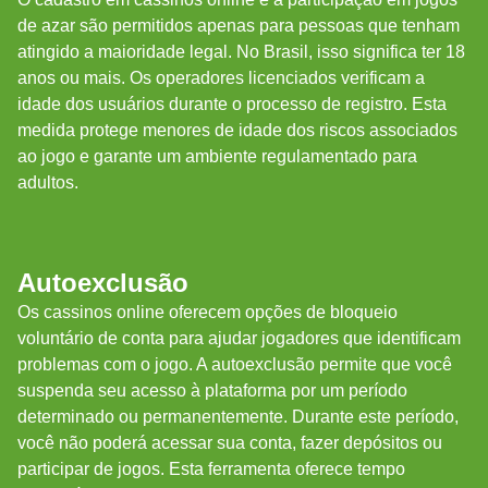
de azar são permitidos apenas para pessoas que tenham
atingido a maioridade legal. No Brasil, isso significa ter 18
anos ou mais. Os operadores licenciados verificam a
idade dos usuários durante o processo de registro. Esta
medida protege menores de idade dos riscos associados
ao jogo e garante um ambiente regulamentado para
adultos.
Autoexclusão
Os cassinos online oferecem opções de bloqueio
voluntário de conta para ajudar jogadores que identificam
problemas com o jogo. A autoexclusão permite que você
suspenda seu acesso à plataforma por um período
determinado ou permanentemente. Durante este período,
você não poderá acessar sua conta, fazer depósitos ou
participar de jogos. Esta ferramenta oferece tempo