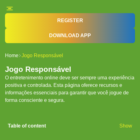
REGISTER
DOWNLOAD APP
Home
Jogo Responsável
Jogo Responsável
O entretenimento online deve ser sempre uma experiência
positiva e controlada. Esta página oferece recursos e
informações essenciais para garantir que você jogue de
forma consciente e segura.
Table of content
Show