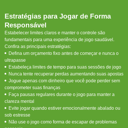
Estratégias para Jogar de Forma
Responsável
Estabelecer limites claros e manter o controle são
fundamentais para uma experiência de jogo saudável.
Confira as principais estratégias:
Defina um orçamento fixo antes de começar e nunca o
ultrapasse
Estabeleça limites de tempo para suas sessões de jogo
Nunca tente recuperar perdas aumentando suas apostas
Jogue apenas com dinheiro que você pode perder sem
comprometer suas finanças
Faça pausas regulares durante o jogo para manter a
clareza mental
Evite jogar quando estiver emocionalmente abalado ou
sob estresse
Não use o jogo como forma de escapar de problemas