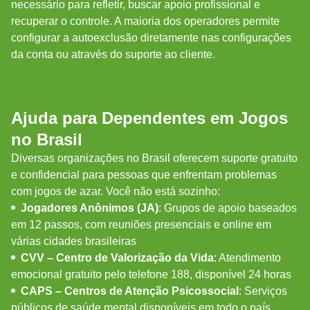
necessário para refletir, buscar apoio profissional e
recuperar o controle. A maioria dos operadores permite
configurar a autoexclusão diretamente nas configurações
da conta ou através do suporte ao cliente.
Ajuda para Dependentes em Jogos
no Brasil
Diversas organizações no Brasil oferecem suporte gratuito
e confidencial para pessoas que enfrentam problemas
com jogos de azar. Você não está sozinho:
Jogadores Anônimos (JA)
: Grupos de apoio baseados
em 12 passos, com reuniões presenciais e online em
várias cidades brasileiras
CVV – Centro de Valorização da Vida
: Atendimento
emocional gratuito pelo telefone 188, disponível 24 horas
CAPS – Centros de Atenção Psicossocial
: Serviços
públicos de saúde mental disponíveis em todo o país